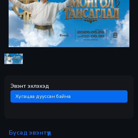
Preview
Эвэнт эхлэхэд
Хугацаа дууссан байна
Бусад эвэнтүүд