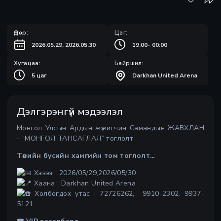
Өдөр:
Цаг:
2026.05.29, 2026.05.30
19:00
-
00:00
Хугацаа:
Байршил:
5 цаг
Darkhan United Arena
Дэлгэрэнгүй мэдээлэл
Монгол Улсын Ардын жүжигчин Самандын ЖАВХЛАН
- “МОНГОЛ ТАНСАГЛАЛ” тоглолт
Төвийн бүсийн хамгийн том тоглолт…
Хэзээ : 2026/05/29,2026/05/30
Хаана : Darkhan United Arena
Холбогдох утас : 72726262, 9910-2302, 9937-
5121