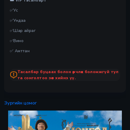
🎟 VIP тасалбарт
✅Ус
✅Ундаа
✅Шар айраг
✅Вино
✅ Амттан
Тасалбар буцаах болон өөрчлөх боломжгүй тул
та сонголтоо зөв хийнэ үү.
Зургийн цомог
Х