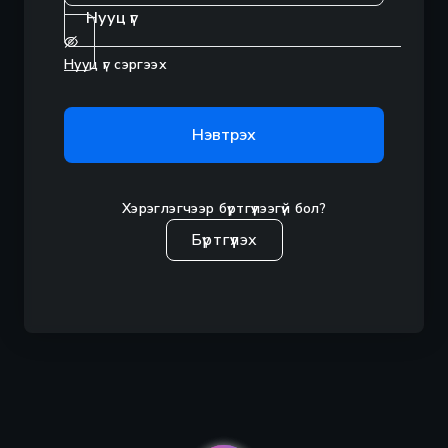
Нууц үг сэргээх
Нэвтрэх
Хэрэглэгчээр бүртгүүлээгүй бол?
Бүртгүүлэх