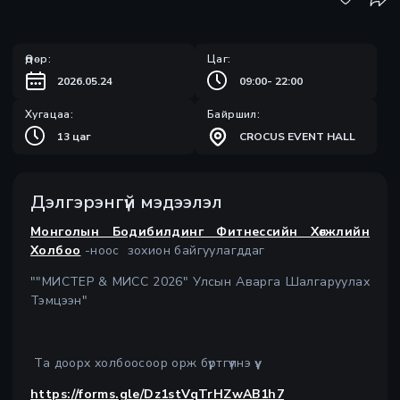
Өдөр:
Цаг:
2026.05.24
09:00
-
22:00
Хугацаа:
Байршил:
13 цаг
CROCUS EVENT HALL
Дэлгэрэнгүй мэдээлэл
Монголын Бодибилдинг Фитнессийн Хөгжлийн
Холбоо
-ноос зохион байгуулагддаг
""МИСТЕР & МИСС 2026" Улсын Аварга Шалгаруулах
Тэмцээн"
Та доорх холбоосоор орж бүртгүүлнэ үү.
https://forms.gle/Dz1stVqTrHZwAB1h7