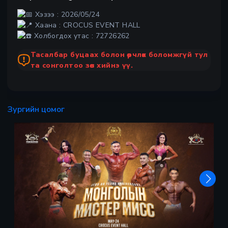
Хэзээ : 2026/05/24
Хаана : CROCUS EVENT HALL
Холбогдох утас : 72726262
Тасалбар буцаах болон өөрчлөх боломжгүй тул
та сонголтоо зөв хийнэ үү.
Зургийн цомог
Х