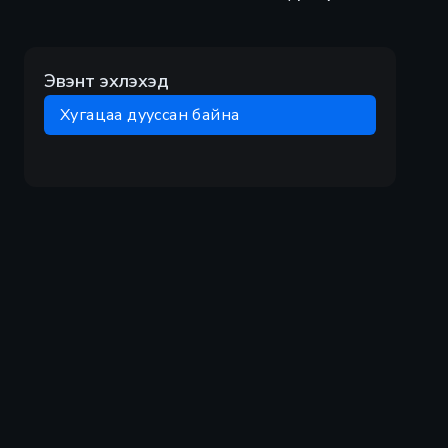
Эвэнт эхлэхэд
Хугацаа дууссан байна