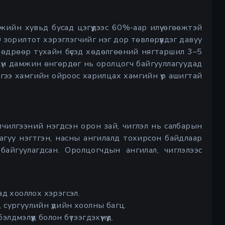
мжийн хувьд бусад цэгүүдээс 60%-аар илүү өгөөжтэй
 зорилтот хэрэглэгчийг нэг дор төвлөрүүлдэг давуу
х өдрөөр тухайн бүсэд хөдөлгөөний нягтаршил 3–5
хүн дамжин өнгөрдөг нь оролцогч байгууллагуудад
тэйгээ хамгийн ойроос харилцах хамгийн үр ашигтай
йлчилгээний нэгдсэн орон зай, чиглэл нь салбарын
гуу нэгтгэн, насны ангилалд тохирсон байдлаар
байгуулагдсан. Оролцогчдын ангилал, чиглэлээс
сад хооллох хэрэгсэл.
, сургуулийн үдийн хоолны багц.
элдмэлүүд болон бүтээгдэхүүнүүд.