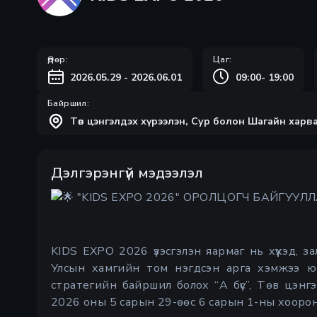
Өдөр:
Цаг:
2026.05.29 - 2026.06.01
09:00
-
19:00
Байршил:
Төв цэнгэлдэх хүрээлэн, Сур болон Шагайн харв
Дэлгэрэнгүй мэдээлэл
"KIDS EXPO 2026" ОРОЛЦОГЧ БАЙГУУ
KIDS EXPO 2026 үзэсгэлэн яармаг нь хүүхэд, 
Улсын хамгийн том нэгдсэн арга хэмжээ юм
стратегийн байршил болох “А бүс”, Төв цэнг
2026 оны 5 сарын 29-өөс 6 сарын 1-ны хооро