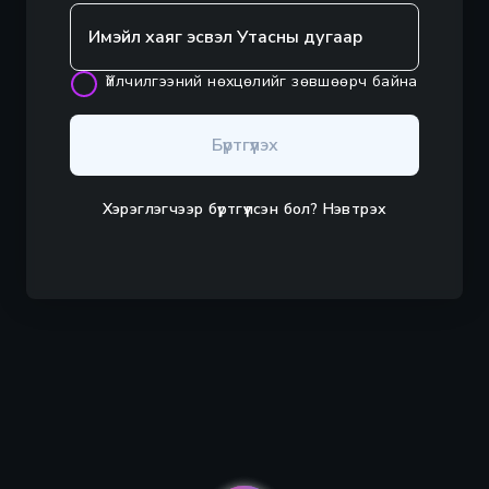
Үйлчилгээний нөхцөлийг зөвшөөрч байна
Бүртгүүлэх
Хэрэглэгчээр бүртгүүлсэн бол?
Нэвтрэх