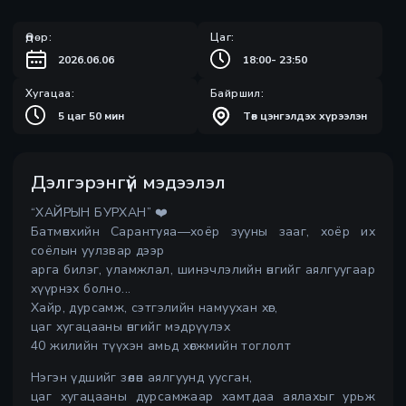
Өдөр:
Цаг:
2026.06.06
18:00
-
23:50
Хугацаа:
Байршил:
5 цаг 50 мин
Төв цэнгэлдэх хүрээлэн
Дэлгэрэнгүй мэдээлэл
“ХАЙРЫН БУРХАН” ❤️
Батмөнхийн Сарантуяа—хоёр зууны зааг, хоёр их
соёлын уулзвар дээр
арга билэг, уламжлал, шинэчлэлийн өнгийг аялгуугаар
хүүрнэх болно...
Хайр, дурсамж, сэтгэлийн намуухан хөг,
цаг хугацааны өнгийг мэдрүүлэх
40 жилийн түүхэн амьд хөгжмийн тоглолт
Нэгэн үдшийг зөөлөн аялгуунд уусган,
цаг хугацааны дурсамжаар хамтдаа аялахыг урьж