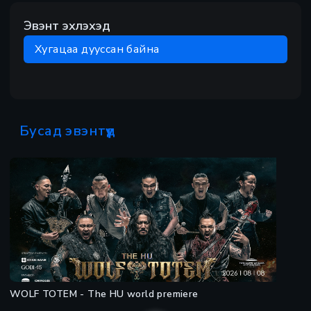
Эвэнт эхлэхэд
Хугацаа дууссан байна
Бусад эвэнтүүд
WOLF TOTEM - The HU world premiere
Preview