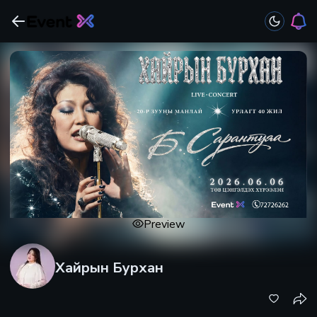
Preview
Хайрын Бурхан