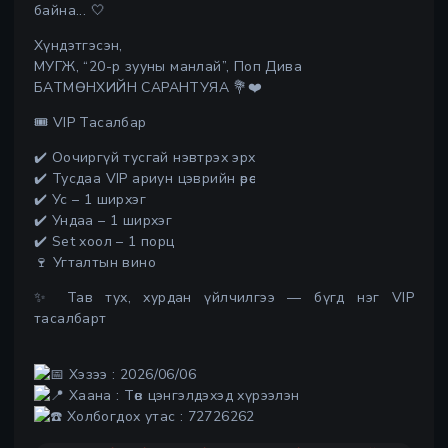
байна... 🤍
Хүндэтгэсэн,
МУГЖ, “20-р зууны манлай”, Поп Дива
БАТМӨНХИЙН САРАНТУЯА 💐❤️
🎟️ VIP Тасалбар
✔️ Оочиргүй тусгай нэвтрэх эрх
✔️ Тусдаа VIP ариун цэврийн өрөө
✔️ Ус – 1 ширхэг
✔️ Ундаа – 1 ширхэг
✔️ Set хоол – 1 порц
🍷 Угталтын вино
✨ Тав тух, хурдан үйлчилгээ — бүгд нэг VIP
тасалбарт
Хэзээ : 2026/06/06
Хаана : Төв цэнгэлдэхэд хүрээлэн
Холбогдох утас : 72726262