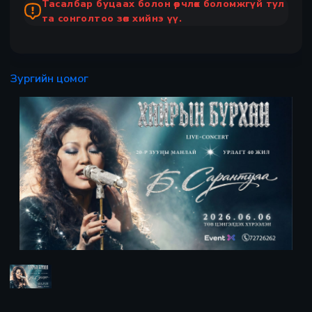
Тасалбар буцаах болон өөрчлөх боломжгүй тул
та сонголтоо зөв хийнэ үү.
Зургийн цомог
Х
Preview