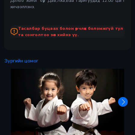
Долоо хоног бүр Дав,Лха,Баа гаригуудад 12:00 цагт
хичээллэнэ.
Тасалбар буцаах болон өөрчлөх боломжгүй тул
та сонголтоо зөв хийнэ үү.
Зургийн цомог
Х