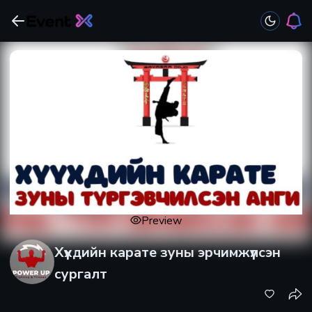
Preview
Хүүхдийн карате зуны эрчимжүүлсэн
сургалт