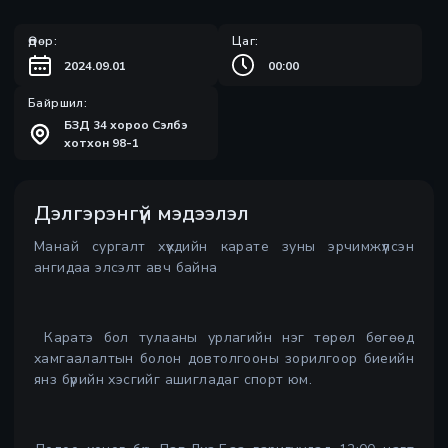
Өдөр:
Цаг:
2024.09.01
00:00
Байршил:
БЗД 34 хороо Сэлбэ
хотхон 98-1
Дэлгэрэнгүй мэдээлэл
Манай сургалт хүүхдийн карате зуны эрчимжүүлсэн
ангидаа элсэлт авч байна
Каратэ бол тулааны урлагийн нэг төрөл бөгөөд
хамгаалалтын болон довтолгооны зорилгоор биеийн
янз бүрийн хэсгийг ашигладаг спорт юм.