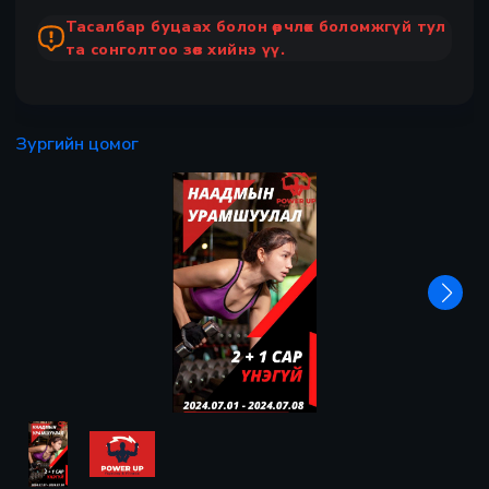
Тасалбар буцаах болон өөрчлөх боломжгүй тул
та сонголтоо зөв хийнэ үү.
Зургийн цомог
Х
Preview
Preview