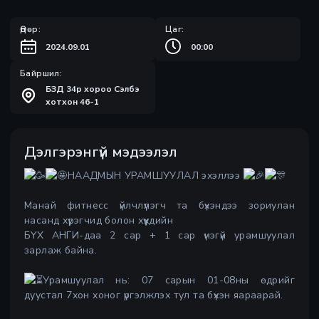
Өдөр:
Цаг:
2024.09.01
00:00
Байршил:
БЗД 34р хороо Сэлбэ
хотхон 46-1
Дэлгэрэнгүй мэдээлэл
НААДМЫН УРАМШУУЛАЛ эхэллээ
Манай фитнесс үйлчлүүлэгч та бүхэндээ зориулан
насанд хүрэгчид болон хүүхдийн
БҮХ АНГИ-даа 2 сар + 1 сар үнэгүй урамшуулал
зарлаж байна.
Урамшуулал нь: 07 сарын 01-08ны өдрийг
дуустал 7хон хоног үргэлжлэх тул та бүхэн яараарай.