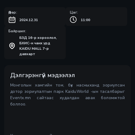
Өдөр:
Цаг:
2024.12.31
11:00
Байршил:
БЗД 16-р хороолол,
БХИС-н чанх урд
KAIDU MALL 7-р
давхарт
Дэлгэрэнгүй мэдээлэл
Монголын хамгийн том, бүх насныханд зориулсан
дотор зориулалтын парк KaiduWorld -ын тасалбарыг
Eventx.mn сайтаас худалдан авах боломжтой
боллоо.