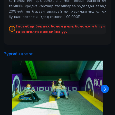
хөнгөлөлтийн эрх бэлэглэнэ мөн Голомт банкны бүх
төрлийн кредит картаар тасалбараа худалдан аваад
20%-ийг нь буцаан аваарай нэг харилцагчид олгох
буцаан олголтын дээд хэмжээ 100,000₮
Тасалбар буцаах болон өөрчлөх боломжгүй тул
та сонголтоо зөв хийнэ үү.
Зургийн цомог
Х