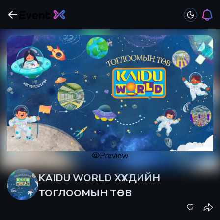
Preview
KAIDU WORLD ХҮҮХДИЙН
ТОГЛООМЫН ТӨВ