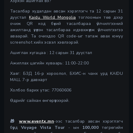
Хэрхэн ашиглах вэ?
Тасалбар худалдан авсан хэрэглэгч та 12 сарын 31
дуустал
Kaidu World Mongolia
тоглоомын төв дээр
очиж QR код бүхий тасалбараа үйлчилгээний
ажилтанд үзүүлэн тасалбараа идэвхжүүлж үйлчилгээгээ
аваарай. Та очихдоо QR code-ыг татаж авах юмуу
screenshot хийх эсвэл хэвлээрэй.
Ашиглах хугацаа : 12 сарын 31 дуустал
Ажиллах цагийн хуваарь: 11:00-22:00
Хаяг: БЗД 16-р хороолол, БХИС-н чанх урд KAIDU
MALL 7-р давхарт
Холбоо барих утас: 77060606
Өдрийг сайхан өнгөрүүлээрэй.
🎁
www.eventx.mn
-ээс тасалбар авсан хэрэглэгч
бүрд
Voyage Vista Tour
- ын
100,000
төгрөгийн