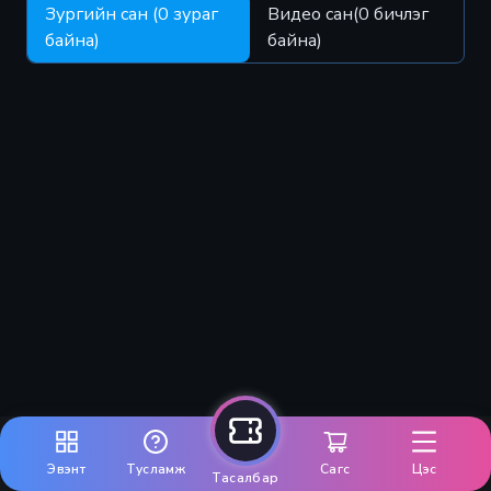
Зургийн сан (
0
зураг
Видео сан(
0
бичлэг
байна)
байна)
Эвэнт
Тусламж
Сагс
Цэс
Тасалбар