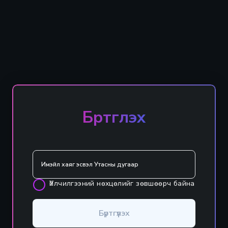
Бүртгүүлэх
Үйлчилгээний нөхцөлийг зөвшөөрч байна
Бүртгүүлэх