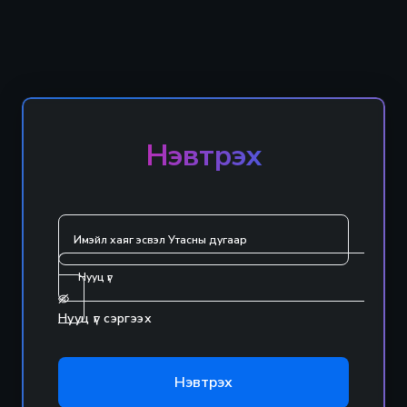
Нэвтрэх
Нууц үг сэргээх
Нэвтрэх