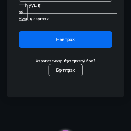
Нууц үг сэргээх
Нэвтрэх
Хэрэглэгчээр бүртгүүлээгүй бол?
Бүртгүүлэх