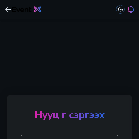
Нууц үг сэргээх