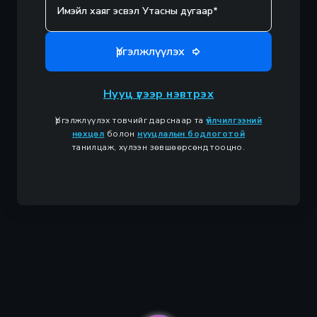
Үргэлжлүүлэх
Нууц үгээр нэвтрэх
Үргэлжлүүлэх товчийг дарснаар та
үйлчилгээний
нөхцөл
болон
нууцлалын бодлоготой
танилцаж, хүлээн зөвшөөрсөнд тооцно.