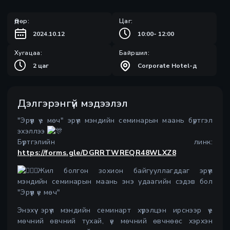
Өдөр:
Цаг:
2024.10.12
10:00
-
12:00
Хугацаа:
Байршил:
2 цаг
Corporate Hotel-д
Дэлгэрэнгүй мэдээлэл
"Эрүүл үе мөч" эрүүл мэндийн семинарын маань бүртгэл
эхэллээ
Бүртгэлийн линк:
https://forms.gle/DGRRTWREQR48WLXZ8
Жил болгон зохион байгууллагддаг эрүүл
мэндийн семинарын маань энэ удаагийн сэдэв бол
"Эрүүл үе мөч"
Энэхүү эрүүл мэндийн семинарт хүрэлцэн ирснээр үе
мөчний өвчний тухай, үе мөчний өвчнөөс хэрхэн