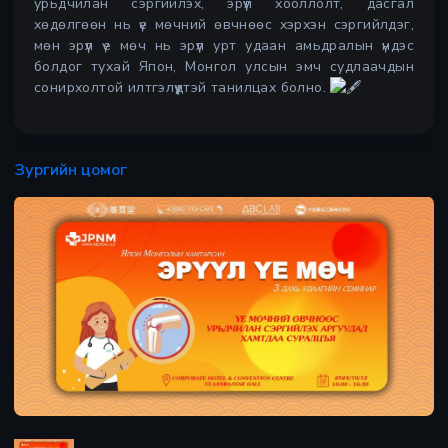
урьдчилан сэргийлэх, эрүүл хооллолт, дасгал
хөдөлгөөн нь үе мөчний өвчнөөс хэрхэн сэргийлдэг,
мөн эрүүл үе мөч нь эрүүл урт удаан амьдралын үндэс
болдог тухай Япон, Монгол улсын эмч судлаачдын
сонирхолтой илтгэлүүдтэй танилцах болно.
Зургийн цомог
Х